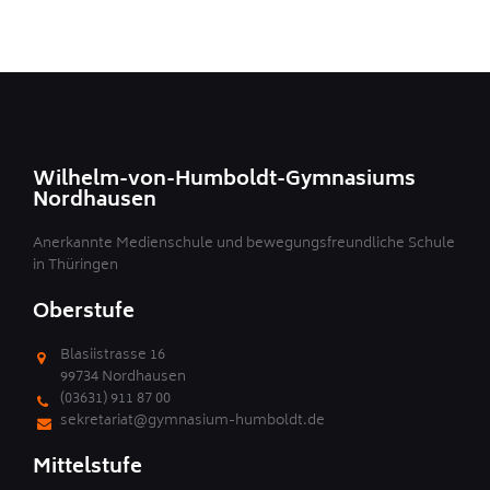
Wilhelm-von-Humboldt-Gymnasiums
Nordhausen
Anerkannte Medienschule und bewegungsfreundliche Schule
in Thüringen
Oberstufe
Blasiistrasse 16
99734 Nordhausen
(03631) 911 87 00
sekretariat@gymnasium-humboldt.de
Mittelstufe