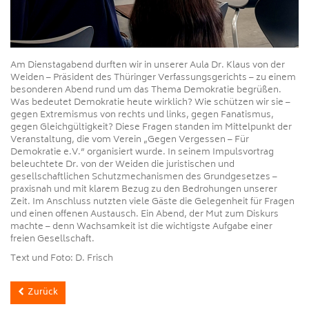
Am Dienstagabend durften wir in unserer Aula Dr. Klaus von der
Weiden – Präsident des Thüringer Verfassungsgerichts – zu einem
besonderen Abend rund um das Thema Demokratie begrüßen.
Was bedeutet Demokratie heute wirklich? Wie schützen wir sie –
gegen Extremismus von rechts und links, gegen Fanatismus,
gegen Gleichgültigkeit? Diese Fragen standen im Mittelpunkt der
Veranstaltung, die vom Verein „Gegen Vergessen – Für
Demokratie e.V.” organisiert wurde. In seinem Impulsvortrag
beleuchtete Dr. von der Weiden die juristischen und
gesellschaftlichen Schutzmechanismen des Grundgesetzes –
praxisnah und mit klarem Bezug zu den Bedrohungen unserer
Zeit. Im Anschluss nutzten viele Gäste die Gelegenheit für Fragen
und einen offenen Austausch. Ein Abend, der Mut zum Diskurs
machte – denn Wachsamkeit ist die wichtigste Aufgabe einer
freien Gesellschaft.
Text und Foto: D. Frisch
Zurück