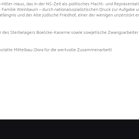
itler-Haus, das in der NS-Zeit als politisches Macht- und Repräsenta
e Familie Weinbaum – durch nationalsozialistischen Druck zur Aufga
ängnis und der Alte Jüdische Friedhof, einer der wenigen unzerstört e
er des Sterbelagers Boelcke-Kaserne sowie sowjetische Zwangsarbeite
stätte Mittelbau-Dora für die wertvolle Zusammenarbeit!