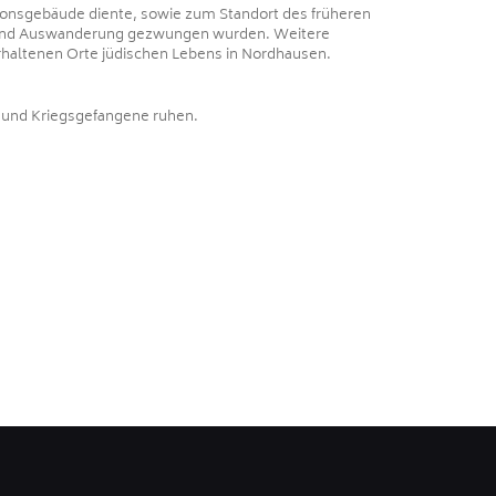
tionsgebäude diente, sowie zum Standort des früheren
be und Auswanderung gezwungen wurden. Weitere
rhaltenen Orte jüdischen Lebens in Nordhausen.
r und Kriegsgefangene ruhen.