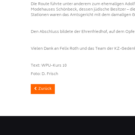
Die Route führte unter anderem zum ehemaligen Adolf-H
Modehauses Schönbeck, dessen jüdische Besitzer – di
Stationen waren das Amtsgericht mit dem damaligen Gef
Den Abschluss bildete der Ehrenfriedhof, auf dem Opf
Vielen Dank an Felix Roth und das Team der KZ-Gedenk
Text: WPU-Kurs 10
Foto: D. Frisch
Zurück