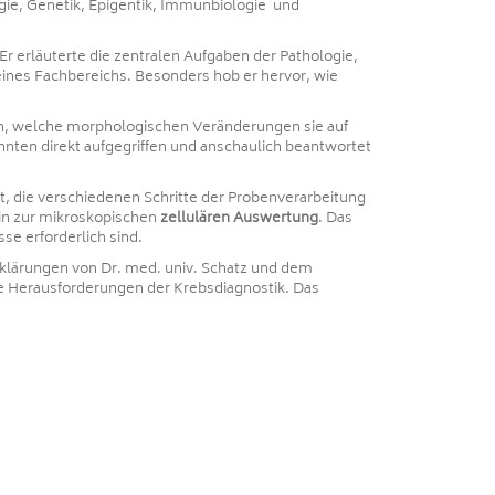
gie, Genetik, Epigentik, Immunbiologie und
 Er erläuterte die zentralen Aufgaben der Pathologie,
seines Fachbereichs. Besonders hob er hervor, wie
hen, welche morphologischen Veränderungen sie auf
nten direkt aufgegriffen und anschaulich beantwortet
it, die verschiedenen Schritte der Probenverarbeitung
in zur mikroskopischen
zellulären Auswertung
. Das
se erforderlich sind.
klärungen von Dr. med. univ. Schatz und dem
e Herausforderungen der Krebsdiagnostik. Das