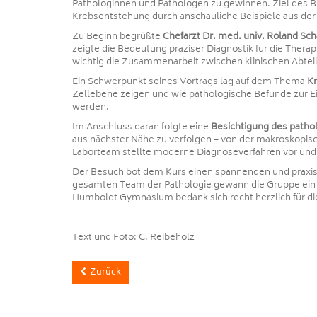
Pathologinnen und Pathologen zu gewinnen. Ziel des B
Krebsentstehung durch anschauliche Beispiele aus der
Zu Beginn begrüßte
Chefarzt Dr. med. univ. Roland Sch
zeigte die Bedeutung präziser Diagnostik für die Thera
wichtig die Zusammenarbeit zwischen klinischen Abteil
Ein Schwerpunkt seines Vortrags lag auf dem Thema
K
Zellebene zeigen und wie pathologische Befunde zur E
werden.
Im Anschluss daran folgte eine
Besichtigung des patho
aus nächster Nähe zu verfolgen – von der makroskopi
Laborteam stellte moderne Diagnoseverfahren vor und ver
Der Besuch bot dem Kurs einen spannenden und praxisn
gesamten Team der Pathologie gewann die Gruppe ein 
Humboldt Gymnasium bedank sich recht herzlich für di
Text und Foto: C. Reibeholz
Zurück