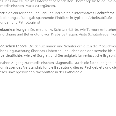
esuchs war es, die im Unterricht behandelten Themengebiete Zellbiolo
 medizinischen Praxis zu ergänzen.
atz
die Schülerinnen und Schüler und hielt ein informatives
Fachreferat
.
pieplanung auf und gab spannende Einblicke in typische Arbeitsabläufe 
ungen und Pathologie ist.
rebserkrankungen
. Dr. med. univ. Schatz erklärte, wie Tumore entste
inordnung und Behandlung von Krebs beitragen. Viele Schülerfragen kon
logischen Labors
. Die Schülerinnen und Schüler erhielten die Möglichke
schen Begutachtung über das Einbetten und Schneiden der Gewebe bis h
deutlichte, wie viel Sorgfalt und Genauigkeit für verlässliche Ergebnis
ahen Zugang zur medizinischen Diagnostik. Durch die fachkundigen Er
umfassendes Verständnis für die Bedeutung dieses Fachgebiets und di
eses unvergesslichen Nachmittag in der Pathologie.