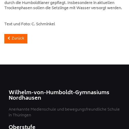
durch die Humboldtianer gepflegt. Insbesondere in aktuellen
Trockenphasen sollen die Setzlinge mit Wasser versorgt werden.
Text und Foto: C. Schminkel
Zurück
Wilhelm-von-Humboldt-Gymnasiums
Nordhausen
Anerkannte Medienschule und bewegungsfreundliche Schule
in Thüringen
Oberstufe