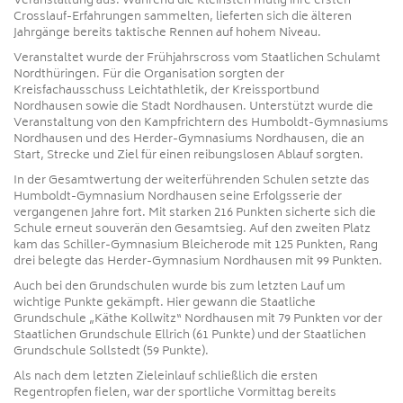
Veranstaltung aus: Während die Kleinsten mutig ihre ersten
Crosslauf-Erfahrungen sammelten, lieferten sich die älteren
Jahrgänge bereits taktische Rennen auf hohem Niveau.
Veranstaltet wurde der Frühjahrscross vom Staatlichen Schulamt
Nordthüringen. Für die Organisation sorgten der
Kreisfachausschuss Leichtathletik, der Kreissportbund
Nordhausen sowie die Stadt Nordhausen. Unterstützt wurde die
Veranstaltung von den Kampfrichtern des Humboldt-Gymnasiums
Nordhausen und des Herder-Gymnasiums Nordhausen, die an
Start, Strecke und Ziel für einen reibungslosen Ablauf sorgten.
In der Gesamtwertung der weiterführenden Schulen setzte das
Humboldt-Gymnasium Nordhausen seine Erfolgsserie der
vergangenen Jahre fort. Mit starken 216 Punkten sicherte sich die
Schule erneut souverän den Gesamtsieg. Auf den zweiten Platz
kam das Schiller-Gymnasium Bleicherode mit 125 Punkten, Rang
drei belegte das Herder-Gymnasium Nordhausen mit 99 Punkten.
Auch bei den Grundschulen wurde bis zum letzten Lauf um
wichtige Punkte gekämpft. Hier gewann die Staatliche
Grundschule „Käthe Kollwitz“ Nordhausen mit 79 Punkten vor der
Staatlichen Grundschule Ellrich (61 Punkte) und der Staatlichen
Grundschule Sollstedt (59 Punkte).
Als nach dem letzten Zieleinlauf schließlich die ersten
Regentropfen fielen, war der sportliche Vormittag bereits