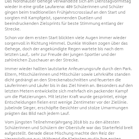
Das Nordhäuser Gehege verwandelte sich am Dienstagvormittag
wieder in eine große Laufarena: 489 Schülerinnen und Schüler
gingen beim traditionellen Frühjahrscrosslauf an den Start und
sorgten mit Kampfgeist, spannenden Duellen und
beeindruckenden Zielsprints für beste Stimmung entlang der
Strecke.
Schon vor dem ersten Start blickten viele Augen immer wieder
sorgenvoll in Richtung Himmel. Dunkle Wolken zogen über das
Gehege, doch der angekündigte Regen wartete bis nach dem
letzten Lauf,. sehr zur Freude der jungen Sportler und der
zahlreichen Zuschauer an der Strecke.
Immer wieder hallten lautstarke Anfeuerungsrufe durch den Park.
Eltern, Mitschülerinnen und Mitschüler sowie Lehrkräfte standen
dicht gedrängt an den Streckenabschnitten und feuerten die
Läuferinnen und Läufer bis in das Ziel hinein an. Besonders auf den
letzten Metern entwickelte sich mehrfach ein packender Kampf
um die Platzierungen. Mit letzter Kraft wurde gesprintet, einige
Entscheidungen fielen erst wenige Zentimeter vor der Ziellinie.
Jubelnde Sieger, erschöpfte Gesichter und stolze Umarmungen
prägten das Bild nach jedem Lauf.
Vom jüngsten Teilnehmerjahrgang 2018 bis zu den ältesten
Schülerinnen und Schülern der Oberstufe war das Starterfeld breit
aufgestellt. Gerade diese Mischung machte den Reiz der