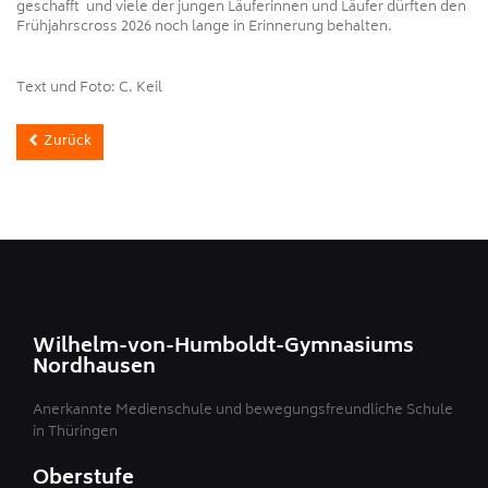
geschafft und viele der jungen Läuferinnen und Läufer dürften den
Frühjahrscross 2026 noch lange in Erinnerung behalten.
Text und Foto: C. Keil
Zurück
Wilhelm-von-Humboldt-Gymnasiums
Nordhausen
Anerkannte Medienschule und bewegungsfreundliche Schule
in Thüringen
Oberstufe