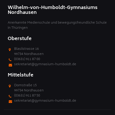
Wilhelm-von-Humboldt-Gymnasiums
Nordhausen
Anerkannte Medienschule und bewegungsfreundliche Schule
in Thüringen
Oberstufe
Blasiistrasse 16
99734 Nordhausen
(03631) 911 87 00
sekretariat@gymnasium-humboldt.de
Mittelstufe
Domstraße 15
99734 Nordhausen
(03631) 911 87 50
sekretariat@gymnasium-humboldt.de