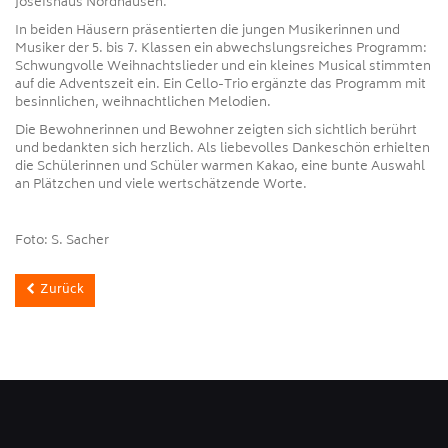
Josefshaus Nordhausen.
In beiden Häusern präsentierten die jungen Musikerinnen und
Musiker der 5. bis 7. Klassen ein abwechslungsreiches Programm:
Schwungvolle Weihnachtslieder und ein kleines Musical stimmten
auf die Adventszeit ein. Ein Cello-Trio ergänzte das Programm mit
besinnlichen, weihnachtlichen Melodien.
Die Bewohnerinnen und Bewohner zeigten sich sichtlich berührt
und bedankten sich herzlich. Als liebevolles Dankeschön erhielten
die Schülerinnen und Schüler warmen Kakao, eine bunte Auswahl
an Plätzchen und viele wertschätzende Worte.
Foto: S. Sacher
Zurück