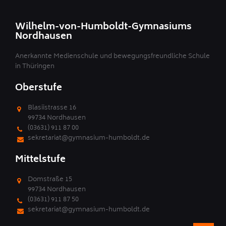
Wilhelm-von-Humboldt-Gymnasiums
Nordhausen
Anerkannte Medienschule und bewegungsfreundliche Schule
in Thüringen
Oberstufe
Blasiistrasse 16
99734 Nordhausen
(03631) 911 87 00
sekretariat@gymnasium-humboldt.de
Mittelstufe
Domstraße 15
99734 Nordhausen
(03631) 911 87 50
sekretariat@gymnasium-humboldt.de