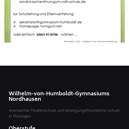
Wilhelm-von-Humboldt-Gymnasiums
Nordhausen
Anerkannte Medienschule und bewegungsfreundliche Schule
in Thüringen
Oberstufe