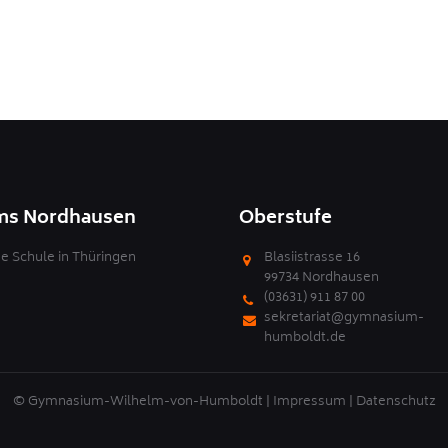
ms Nordhausen
Oberstufe
 Schule in Thüringen
Blasiistrasse 16
99734 Nordhausen
(03631) 911 87 00
sekretariat@gymnasium-
humboldt.de
© Gymnasium-Wilhelm-von-Humboldt |
Impressum
|
Datenschutz