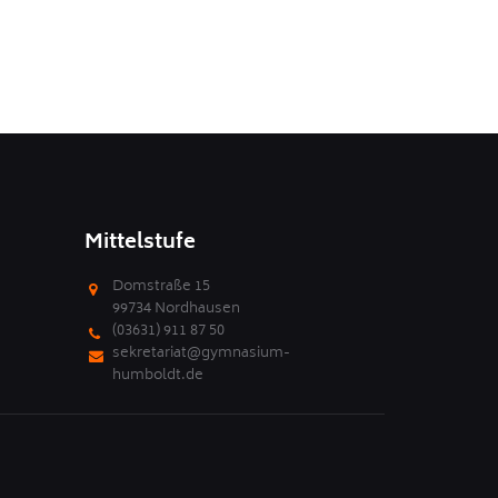
Mittelstufe
Domstraße 15
99734 Nordhausen
(03631) 911 87 50
sekretariat@gymnasium-
humboldt.de